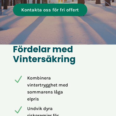
Kontakta oss för fri offert
Fördelar med
Vintersäkring
N
Kombinera
vintertrygghet med
sommarens låga
elpris
N
Undvik dyra
riskpremier för