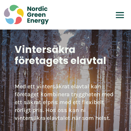
Vintersäkra
företagets elavtal
Med ett vintersäkrat elavtal kan
företaget kombinera tryggheten med
ett säkrat elpris med ett flexibelt
rörligt pris. Hos oss kan ni
vintersäkra elavtalet när som helst.