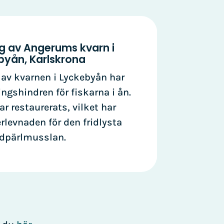
g av Angerums kvarn i
byån, Karlskrona
 av kvarnen i Lyckebyån har
ngshindren för fiskarna i ån.
r restaurerats, vilket har
rlevnaden för den fridlysta
odpärlmusslan.