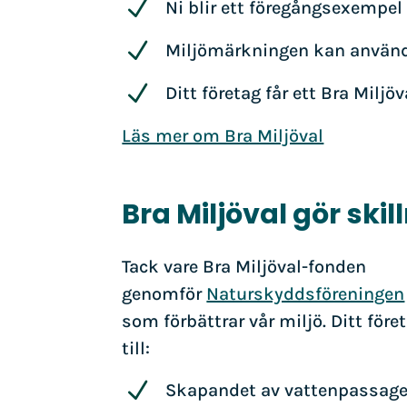
N
Ni blir ett föregångsexempel 
N
Miljömärkningen kan använd
N
Ditt företag får ett Bra Miljö
Läs mer om Bra Miljöval
Bra Miljöval gör skil
Tack vare Bra Miljöval-fonden
genomför
Naturskyddsföreningen
som förbättrar vår miljö. Ditt för
till:
N
Skapandet av vattenpassager