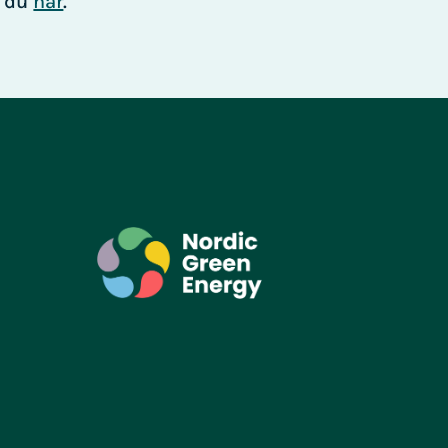
r du
här
.