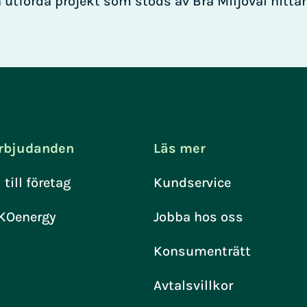
utförda projekt som stöds av Bra Miljöval hitta
rbjudanden
Läs mer
l till företag
Kundservice
KOenergy
Jobba hos oss
Konsumenträtt
Avtalsvillkor