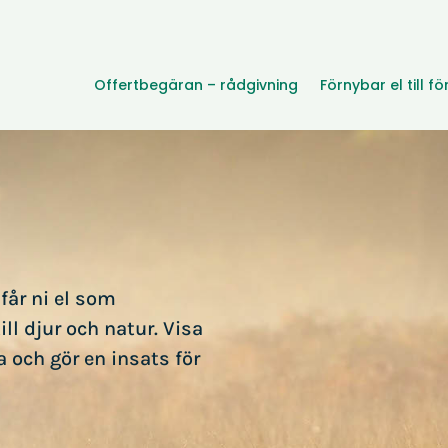
Offertbegäran – rådgivning
Förnybar el till f
 får ni el som
ll djur och natur. Visa
 och gör en insats för