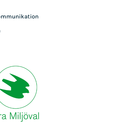
skommunikation
n