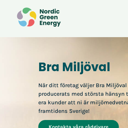
Bra Miljöval
När ditt företag väljer Bra Miljöval
producerats med största hänsyn ti
era kunder att ni är miljömedvetna
framtidens Sverige!
Kontakta våra rådgivare