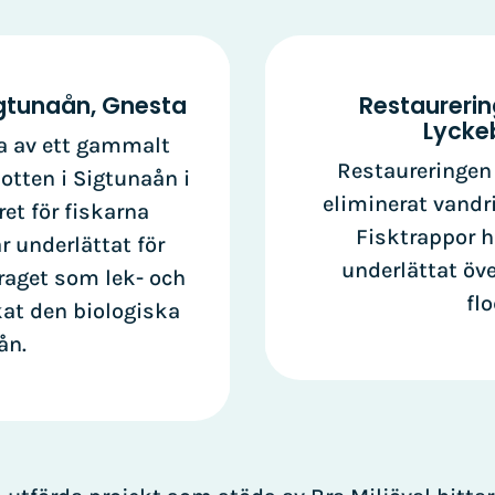
igtunaån, Gnesta
Restaurerin
Lycke
a av ett gammalt
Restaureringen
tten i Sigtunaån i
eliminerat vandri
et för fiskarna
Fisktrappor ha
r underlättat för
underlättat öve
raget som lek- och
fl
at den biologiska
ån.