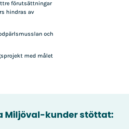
ättre förutsättningar
rs hindras av
flodpärlsmusslan och
ngsprojekt med målet
a Miljöval-kunder stöttat: