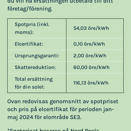
du vill ha ersättningen utbetald till ditt
företag/förening.
Spotpris (inkl.
54,03 öre/kWh
moms):
Elcertifikat:
0,10 öre/kWh
Ursprungsgaranti:
2,00 öre/kWh
Skattereduktion:
60,00 öre/kWh
Total ersättning
116,13 öre/kWh
för din solel:
Ovan redovisas genomsnitt av spotpriset
och pris på elcertifikat för perioden jan-
maj 2024 för elområde SE3.
*Spotpriset baseras på Nord Pools