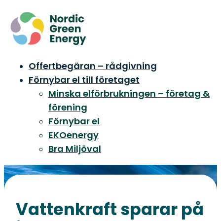
Offertbegäran – rådgivning
Förnybar el till företaget
Minska elförbrukningen – företag &
förening
Förnybar el
EKOenergy
Bra Miljöval
Vattenkraft sparar på