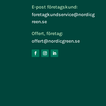
E-post företagskund:
foretagkundservice@nordicg
reen.se
Offert, företag:
offert@nordicgreen.se