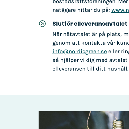
bostadsrättsföreningen. Mer
nätägare hittar du på:
www.n
Slutför elleveransavtalet
A
När nätavtalet är på plats, 
genom att kontakta vår kund
info@nordicgreen.se
eller ri
så hjälper vi dig med avtalet 
elleveransen till ditt hushåll.