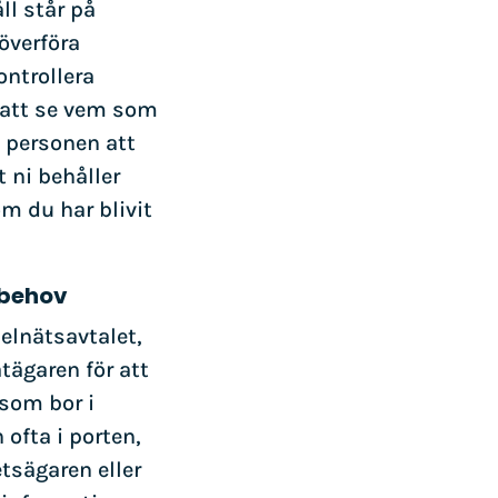
l står på
överföra
ontrollera
r att se vem som
n personen att
t ni behåller
m du har blivit
 behov
elnätsavtalet,
tägaren för att
 som bor i
ofta i porten,
etsägaren eller