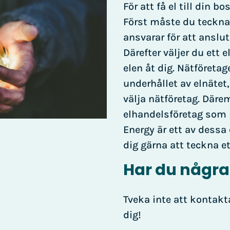
För att få el till din b
Först måste du teckna
ansvarar för att ansluta
Därefter väljer du ett 
elen åt dig. Nätföreta
underhållet av elnätet,
välja nätföretag. Därem
elhandelsföretag som 
Energy är ett av dessa
dig gärna att teckna e
Har du några
Tveka inte att kontakta
dig!