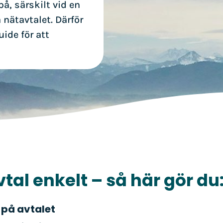
å, särskilt vid en
 nätavtalet. Därför
ide för att
vtal enkelt – så här gör du
 på avtalet