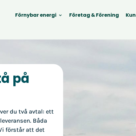
Förnybar energi
Företag & Förening
Kun
tå på
ver du två avtal: ett
elleveransen. Båda
i förstår att det