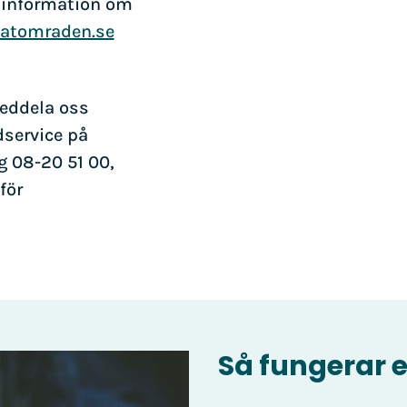
 information om
atomraden.se
meddela oss
service på
ng 08-20 51 00,
för
Så fungerar 