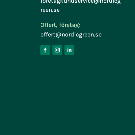
foretagkundservice@nordicg
reen.se
Offert, företag:
offert@nordicgreen.se