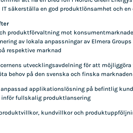
T säkerställa en god produktlönsamhet och en d
ter
och produktförvaltning mot konsumentmarknaden
inering av lokala anpassningar av Elmera Groups
på respektive marknad
ncernens utvecklingsavdelning för att möjliggör
 möta behov på den svenska och finska marknaden
lt anpassad applikationslösning på befintlig kundb
 inför fullskalig produktlansering
, produktvillkor, kundvillkor och produktuppföl