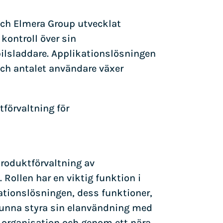
 och Elmera Group utvecklat
kontroll över sin
ilsladdare. Applikationslösningen
ch antalet användare växer
tförvaltning för
produktförvaltning av
ollen har en viktig funktion i
tionslösningen, dess funktioner,
a kunna styra sin elanvändning med
ys organisation och genom ett nära