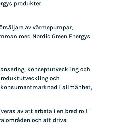
nergys produkter
försäljare av värmepumpar,
amman med Nordic Green Energys
tlansering, konceptutveckling och
 produktutveckling och
ad konsumentmarknad i allmänhet,
ras av att arbeta i en bred roll i
ya områden och att driva