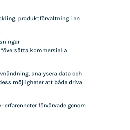
kling, produktförvaltning i en
ssningar
t ”översätta kommersiella
anvnändning, analysera data och
 dess möjligheter att både driva
er erfarenheter förvärvade genom