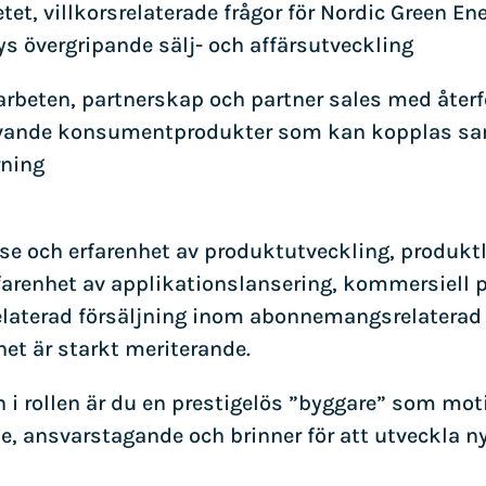
etet, villkorsrelaterade frågor för Nordic Green E
ys övergripande sälj- och affärsutveckling
marbeten, partnerskap och partner sales med åter
krävande konsumentprodukter som kan kopplas s
rning
esse och erfarenhet av produktutveckling, produk
rfarenhet av applikationslansering, kommersiell
relaterad försäljning inom abonnemangsrelater
het är starkt meriterande.
i rollen är du en prestigelös ”byggare” som motive
de, ansvarstagande och brinner för att utveckla n