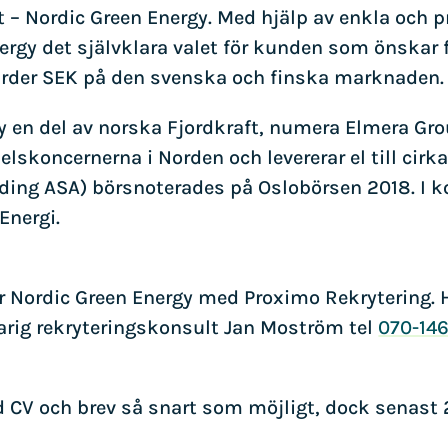
– Nordic Green Energy. Med hjälp av enkla och p
Energy det självklara valet för kunden som önskar
jarder SEK på den svenska och finska marknaden.
y en del av norska Fjordkraft, numera Elmera Gr
elskoncernerna i Norden och levererar el till cirk
lding ASA) börsnoterades på Oslobörsen 2018. I k
Energi.
r Nordic Green Energy med Proximo Rekrytering. H
rig rekryteringskonsult Jan Moström tel
070-146
CV och brev så snart som möjligt, dock senast 2