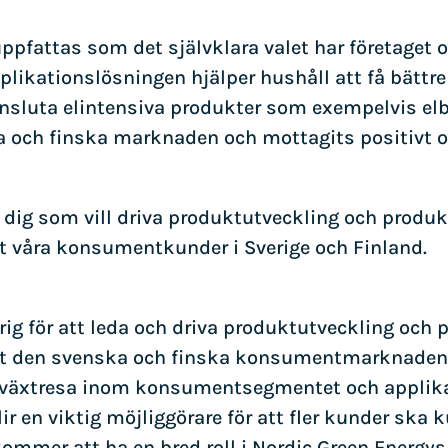
uppfattas som det självklara valet har företaget
plikationslösningen hjälper hushåll att få bättre 
ansluta elintensiva produkter som exempelvis elb
 och finska marknaden och mottagits positivt o
r dig som vill driva produktutveckling och produk
t våra konsumentkunder i Sverige och Finland.
g för att leda och driva produktutveckling och 
t den svenska och finska konsumentmarknaden. R
illväxtresa inom konsumentsegmentet och applika
lir en viktig möjliggörare för att fler kunder sk
 kommer att ha en bred roll i Nordic Green Energ