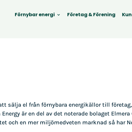
Förnybar energi
Företag & Förening
Kun
tt sälja el från förnybara energikällor till företa
n Energy är en del av det noterade bolaget Elmera
litet och en mer miljömedveten marknad så har No