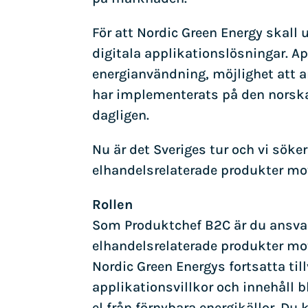
För att Nordic Green Energy skall 
digitala applikationslösningar. Ap
energianvändning, möjlighet att 
har implementerats på den norska
dagligen.
Nu är det Sveriges tur och vi söke
elhandelsrelaterade produkter mo
Rollen
Som Produktchef B2C är du ansvari
elhandelsrelaterade produkter mo
Nordic Green Energys fortsatta t
applikationsvillkor och innehåll b
el från förnybara energikällor. Du