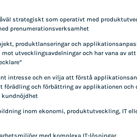
 såväl strategiskt som operativt med produktutvec
med prenumerationsverksamhet
projekt, produktlanseringar och applikationsanpa
la mot utvecklingsavdelningar och har vana av at
ecklare”
int intresse och en vilja att förstå applikations
tt förädling och förbättring av applikationen och
g kundnöjdhet
ildning inom ekonomi, produktutveckling, IT ell
 i arbetsmiljöer med komplexa IT-lösningar