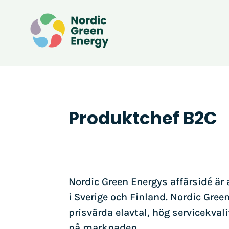
Produktchef B2C
Nordic Green Energys affärsidé är a
i Sverige och Finland. Nordic Gree
prisvärda elavtal, hög servicekva
på marknaden.