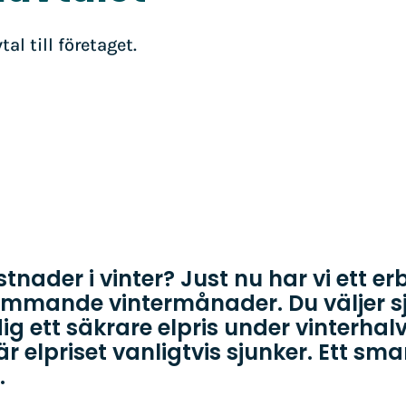
al till företaget.
tnader i vinter? Just nu har vi ett e
ommande vintermånader. Du väljer sj
dig ett säkrare elpris under vinterha
 när elpriset vanligtvis sjunker. Ett sma
.