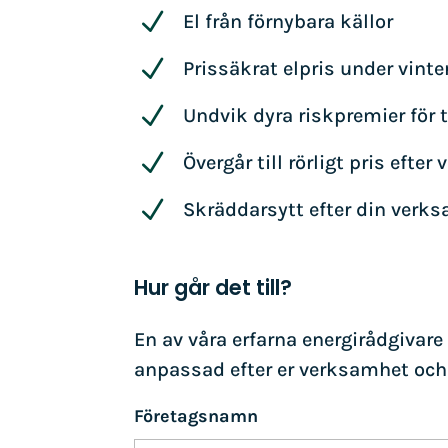
N
El från förnybara källor
N
Prissäkrat elpris under vinte
N
Undvik dyra riskpremier för t
N
Övergår till rörligt pris efter 
N
Skräddarsytt efter din verk
Hur går det till?
En av våra erfarna energirådgivare 
anpassad efter er verksamhet och
Företagsnamn