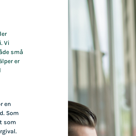
ler
. Vi
 både små
älper er
d
r en
id. Som
at som
gival.