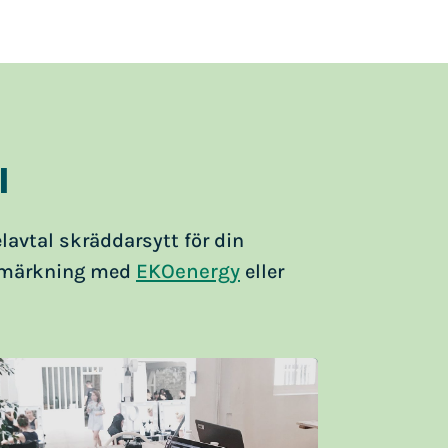
l
elavtal skräddarsytt för din
EKOenergy
ljömärkning med
eller