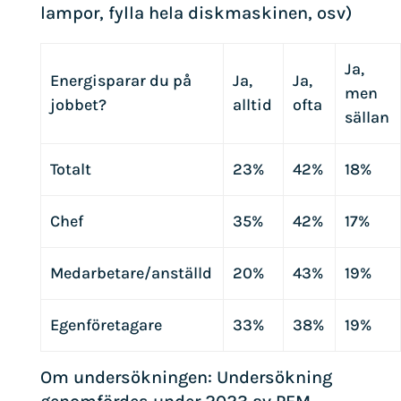
lampor, fylla hela diskmaskinen, osv)
Ja,
Energisparar du på
Ja,
Ja,
men
jobbet?
alltid
ofta
sällan
Totalt
23%
42%
18%
Chef
35%
42%
17%
Medarbetare/anställd
20%
43%
19%
Egenföretagare
33%
38%
19%
Om undersökningen: Undersökning