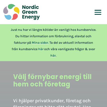
Just nu har vi längre kötider än vanligt hos kundservice.
Du hittar information om förbrukning, elavtal och
fakturor på
Mina sidor.
Ta del av aktuell information
från kundservice
här
och våra vanligaste frågor & svar
här
.
Välj förnybar energi till
hem och företag
Vi hjälper privatkunder, företag och