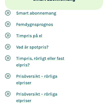
A
Smart abonnemang
A
Femdygnsprognos
A
Timpris på el
A
Vad är spotpris?
A
Timpris, rörligt eller fast
elpris?
A
Prisöversikt – rörliga
elpriser
A
Prisöversikt – rörliga
elpriser