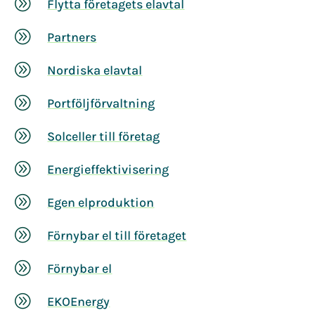
A
Flytta företagets elavtal
A
Partners
A
Nordiska elavtal
A
Portföljförvaltning
A
Solceller till företag
A
Energieffektivisering
A
Egen elproduktion
A
Förnybar el till företaget
A
Förnybar el
A
EKOEnergy