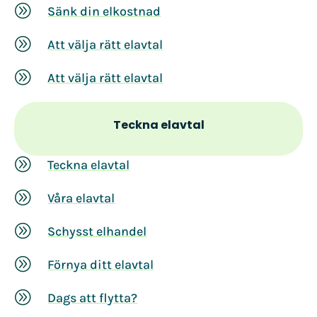
A
Sänk din elkostnad
A
Att välja rätt elavtal
A
Att välja rätt elavtal
Teckna elavtal
A
Teckna elavtal
A
Våra elavtal
A
Schysst elhandel
A
Förnya ditt elavtal
A
Dags att flytta?