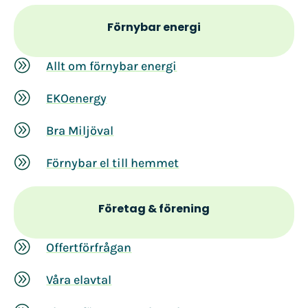
Förnybar energi
A
Allt om förnybar energi
A
EKOenergy
A
Bra Miljöval
A
Förnybar el till hemmet
Företag & förening
A
Offertförfrågan
A
Våra elavtal