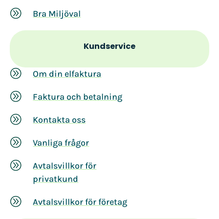
A
Bra Miljöval
Kundservice
A
Om din elfaktura
A
Faktura och betalning
A
Kontakta oss
A
Vanliga frågor
A
Avtalsvillkor för
privatkund
A
Avtalsvillkor för företag