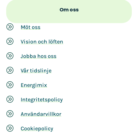
Om oss
A
Möt oss
A
Vision och löften
A
Jobba hos oss
A
Vår tidslinje
A
Energimix
A
Integritetspolicy
A
Användarvillkor
A
Cookiepolicy